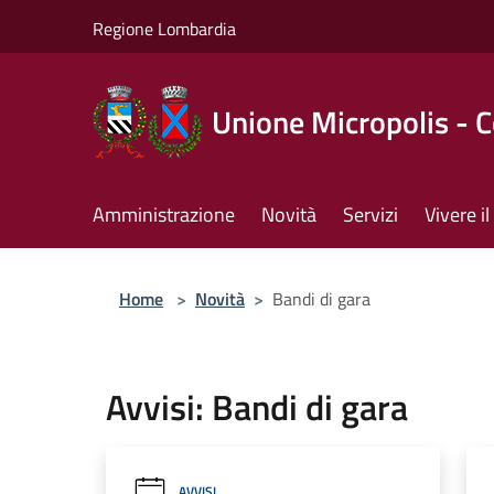
Salta al contenuto principale
Regione Lombardia
Unione Micropolis - 
Amministrazione
Novità
Servizi
Vivere 
Home
>
Novità
>
Bandi di gara
Avvisi: Bandi di gara
AVVISI