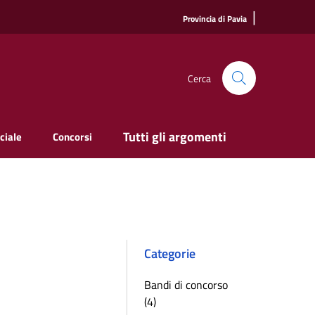
|
Provincia di Pavia
Cerca
Tutti gli argomenti
ciale
Concorsi
Categorie
Bandi di concorso
(4)