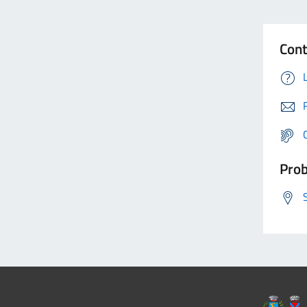
Cont
Prob