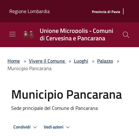
Salta al contenuto principale
|
Regione Lombardia
Provincia di Pavia
Unione Micropolis - Comuni
di Cervesina e Pancarana
Home
>
Vivere il Comune
>
Luoghi
>
Palazzo
>
Municipio Pancarana
Municipio Pancarana
Sede principale del Comune di Pancarana
Condividi
Vedi azioni