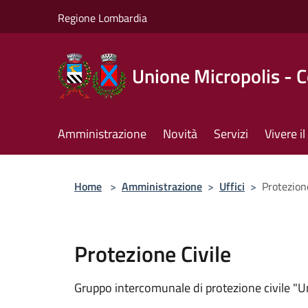
Salta al contenuto principale
Regione Lombardia
Unione Micropolis - 
Amministrazione
Novità
Servizi
Vivere 
Home
>
Amministrazione
>
Uffici
>
Protezion
Protezione Civile
Gruppo intercomunale di protezione civile "