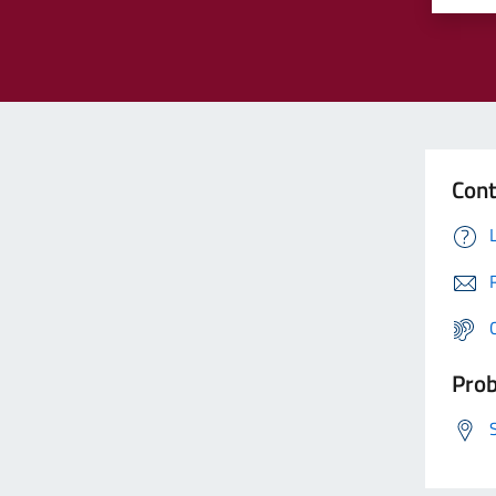
Cont
Prob