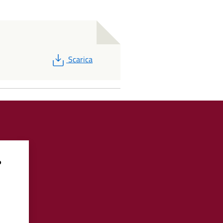
PDF
Scarica
?