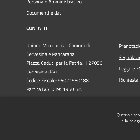
Personale Amministrativo
Documenti e dati
CONTATTI
Unione Micropolis - Comuni di
Prenotaz
Cervesina e Pancarana
Segnalazi
Piazza Caduti per la Patria, 1 27050
Leggi le 
Cervesina (PV)
Richiesta
Codice Fiscale: 95021580188
Partita IVA: 01951950185
PEC:
unionecepapi@pec.it
Centralino Unico: +39 0383 375156
Questo sito 
alla navig