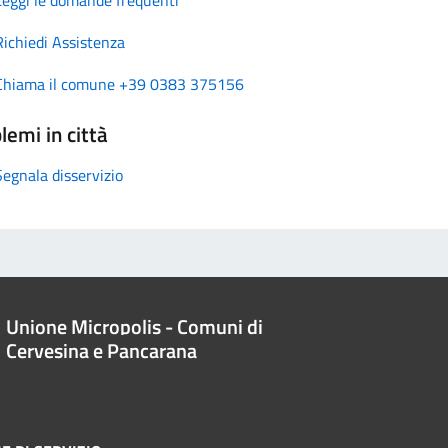
Richiedi Assistenza
Chiama il comune +39 0383 375156
lemi in città
Segnala disservizio
Unione Micropolis - Comuni di
Cervesina e Pancarana