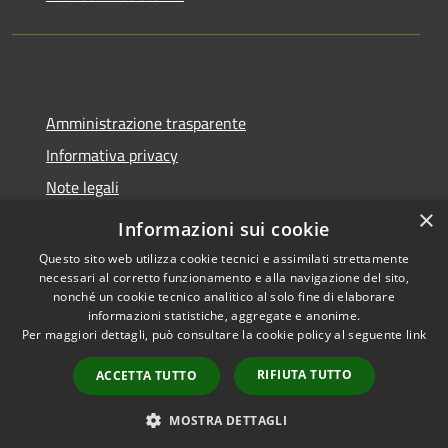
Amministrazione trasparente
Informativa privacy
Note legali
×
Dichiarazione di accessibilità
Informazioni sui cookie
Questo sito web utilizza cookie tecnici e assimilati strettamente
necessari al corretto funzionamento e alla navigazione del sito,
nonché un cookie tecnico analitico al solo fine di elaborare
informazioni statistiche, aggregate e anonime.
RSS
Copyright © 2026 • Unione
Per maggiori dettagli, può consultare la cookie policy al seguente
link
Accessibilità
Micropolis - Comuni di
Privacy
Cervesina e Pancarana •
RIFIUTA TUTTO
ACCETTA TUTTO
Cookie
Municipium
Powered by
•
Mappa del sito
Accesso redazione
MOSTRA DETTAGLI