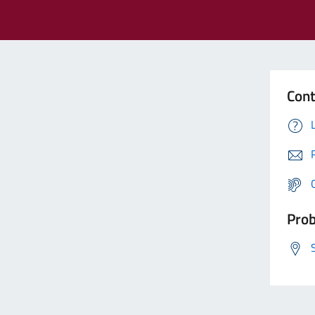
Cont
Prob