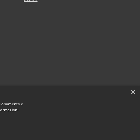
×
nzionamento e
nformazioni
icropolis - Comuni di Cervesina e Pancarana • Powered by