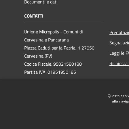
Documenti e dati
CONTATTI
Unione Micropolis - Comuni di
Prenotaz
Cervesina e Pancarana
Segnalazi
Piazza Caduti per la Patria, 1 27050
Leggi le 
Cervesina (PV)
Richiesta
Codice Fiscale: 95021580188
Partita IVA: 01951950185
PEC:
unionecepapi@pec.it
Centralino Unico: +39 0383 375156
Questo sito 
alla navig
RSS
Accessibilità
Privacy
Cookie
Mappa de