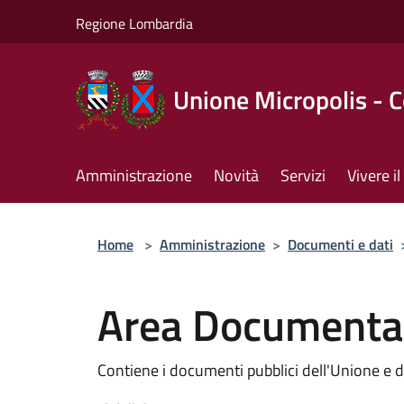
Salta al contenuto principale
Regione Lombardia
Unione Micropolis - 
Amministrazione
Novità
Servizi
Vivere 
Home
>
Amministrazione
>
Documenti e dati
Area Documenta
Contiene i documenti pubblici dell'Unione e 